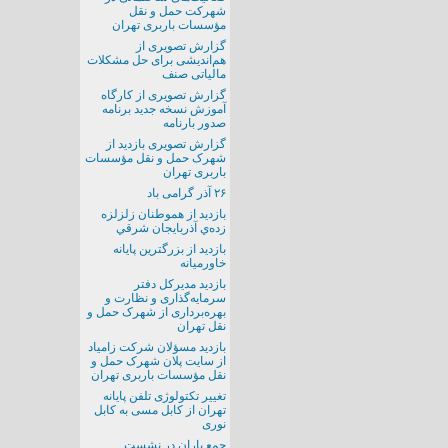
شهرکت حمل و نقل
مؤسسات باربری تهران
گزارش تصویری از
هم‌اندیشی برای حل مشکلات
مالیاتی صنف
گزارش تصویری از کارگاه
آموزش نسخه جدید برنامه
صدور بارنامه
گزارش تصویری بازدید از
شهرک حمل و نقل مؤسسات
باربری تهران
۲۶ آذر گرامی باد
بازديد از هموطنان زلزلزه
زده‌ي آذربايجان شرقي
بازديد از بزرگترين پايانه
خاورميانه
بازدید مدیرکل دفتر
سرمایه‌گذاری و نظارت و
بهر‌ه‌برداری از شهرک حمل و
نقل تهران
بازدید مسؤلان شرکت زامیاد
از سایت پلان شهرک حمل و
نقل مؤسسات باربری تهران
تغییر تکتولوژی تلفن پایانه
تهران از کابل مسی به کابل
نوری
جمع ياران در نشست