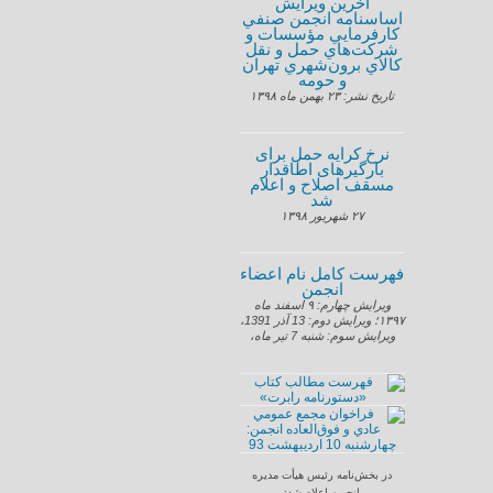
آخرین ویرایش
اساسنامه انجمن صنفي
كارفرمايي مؤسسات و
شركت‌هاي حمل و نقل
كالاي برون‌شهري تهران
و حومه
تاريخ نشر: ۲۳ بهمن ماه ۱۳۹۸
نرخ کرایه حمل برای
بارگیرهای اطاقدار
مسقف اصلاح و اعلام
شد
۲۷ شهریور ۱۳۹۸
فهرست كامل نام اعضاء‌
انجمن
ویرایش چهارم: ۹ اسفند ماه
۱۳۹۷؛ ويرايش دوم: 13 آذر 1391،
ويرايش سوم: شنبه 7 تير ماه،
در بخش‌نامه‌‌ رئيس هيأت مديره
انجمن اعلام شد: