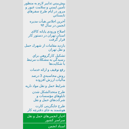
پيش‌بيني تدابير لازم به منظور
تأمين ايمني و سلامت عبور و
مرور در ايام طرح سفرهاي
تابستاني
آخرین اجلاس هیأت مدیره
انجمن در سال ۹۴
اصلاح ورودی پایانه کالای
استان تهران در دستور کار
قرار گرفت
بازديد مقامات از شهرك حمل
و نقل تهران
تشكيل كارگروهي براي
رسيدگي به مشكلات مرتبط
با شكايت‌ها
رفع توقيف و ارائه خدمات
روش محاسبه‌ي 3 درصد
ماليات ارزش افزوده
شرايط حمل و نقل مواد ناريه
طرح متحدالشكل شدن
تابلوهاي مؤسسات و
شركت‌هاي حمل و نقل
طرح جایگزینی کارت
هوشمند به جای دفترچه کار
اخبار انجمن‌هاي حمل و نقل
سراسر كشور
اسناد انجمن