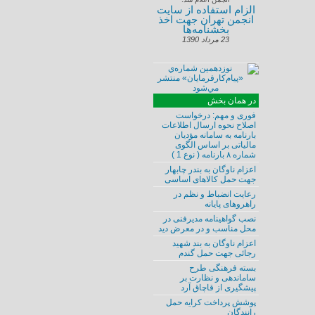
الزام استفاده از سايت
انجمن تهران جهت اخذ
بخشنامه‌ها
23 مرداد 1390
در همان بخش
فوری و مهم:‌ درخواست
اصلاح نحوه ارسال اطلاعات
بارنامه به سامانه مؤدیان
مالیاتی بر اساس الگوی
شماره ۸ بارنامه ( نوع 1 )
اعزام ناوگان به بندر چابهار
جهت حمل کالاهای اساسی
رعایت انضباط و نظم در
راهروهای پایانه
نصب گواهینامه مدیرفنی در
محل مناسب و در معرض دید
اعزام ناوگان به بند شهید
رجائی جهت حمل گندم
بسته فرهنگی طرح
ساماندهی و نظارت بر
پیشگیری از قاچاق آرد
پوشش پرداخت کرایه حمل
رانندگان