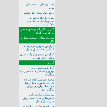
دستاوردهای نشست‌های
تبریز
روش محاسبه‌ي حق توقف
ضرورت تجدید نظر در
دستورالعمل ساماندهی
ناوگان وانت بار
كانون عالي انجمن‌هاي صنفي
كارفرمايي ايران
موزه‌ي مجازي صنعت حمل و
نقل
گزارش تصويري از مراسم
گشايس خانه حمل و نقل
گزارش تصويري از پايانه حمل
و نقل كالاي تهران
گالري
گزارش تصویری دیدار
نوروزی اعضای هیأت مدیره با
مقامات
مجمع عمومي عادي سالانه
شركت شهرك حمل و نقل
مؤسسات باربري تهران
برگزار شد
نمايشگاه وزارت راه و
شهرسازي به مناسبت روز
ملي حمل و نقل
چند قطعه عكس يادگاري از