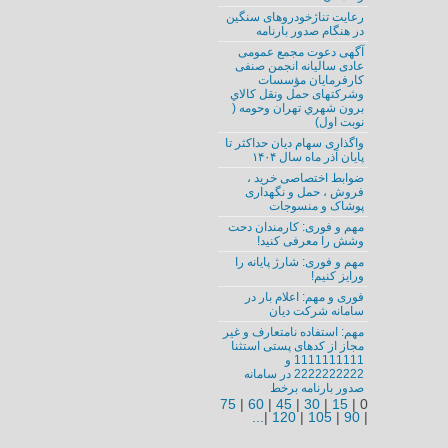
رعایت تناژخودروهای سنگین
در هنگام صدور بارنامه
آگهی دعوت مجمع عمومی
عادی سالیانه انجمن صنفی
کارفرمایان مؤسسات
وشرکتهای حمل ونقل كالاي
برون شهري تهران وحومه (
نوبت اول)
واگذاری سهام دیان حداکثر تا
پایان آذر ‌ماه سال ۱۴۰۴
ضوابط اختصاصی خرید ،
فروش ، حمل و نگهداری
پوشاک و منسوجات
مهم و فوری: کارمندان دحت
وشش را معرفی کنید!
مهم و فوری: شارژ پایانه را
ورایز کنیم!
فوری و مهم:‌ اعلام بار در
سامانه شرکت دیان
مهم:‌ استفاده نامتعارف و غیر
مجاز از کدهای پستی استثنا
1111111111 و
2222222222 در سامانه
صدور بارنامه برخط
75
|
60
|
45
|
30
|
15
|
0
...
|
120
|
105
|
90
|