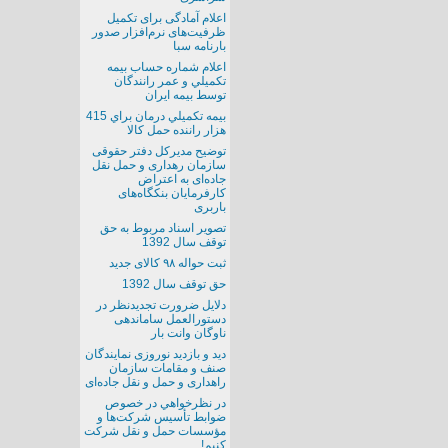
اعلام آمادگی برای تکمیل
ظرفیت‌های نرم‌افزار صدور
بارنامه سبا
اعلام شماره حساب بيمه
تكميلي و عمر رانندگان
توسط بيمه ايران
بيمه تكميلي درمان براي 415
هزار راننده حمل كالا
توضیح مدیرکل دفتر حقوقی
سازمان رهداری و حمل نقل
جاده‌ای به اعتراض‌
کارفرمایان بنکگاه‌های
باربری
تصوير اسناد مربوط به حق
توقف سال 1392
ثبت حواله ۹۸ کالای جدید
حق توقف سال 1392
دلایل ضرورت تجدیدنظر در
دستورالعمل ساماندهی
ناوگان وانت بار
دید و بازدید نوروزی نمایندگان
صنف و مقامات سازمان
راهداری و حمل و نقل جاده‌ای
در نظرخواهي در خصوص
ضوابط تأسيس شركت‌ها و
مؤسسات حمل و نقل شركت
كنيم!