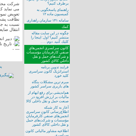
برطرف کنیم؟‌
می نماید ک
راهنمای پاسخگویی به
تعویض نموده
کمیسیون ماده ۱۲
نظافت پشت 
سامانه ۱۴۱ سازمان راهداری
نسبت به جم
كمك
انتقال ضایع
چگونه در اين سايت مقاله
منتشر كنيم؟ اول: اينجا را
دبیر انجم
كليك كنيد. دوم: . . .
تاریخ نامه:‌ 04
كانون سرلسری انجمن‌هاي
— -
صنفي كارفرمايان مؤسسات
و شركت‌هاي حمل و نقل
داخلي كالاي كشور
پ
فرایند تدوین برنامه
استراتژیک کانون سراسری
کلید خورد
مبرم ترین مشکلات بنگاه
های باربری سراسر کشور
هم‌اندیشی برای رفع ابهام از
مالیات بر ارزش افزود در
صنعت حمل و نقل داخلی کالا
آعاز به کار شبکه
اطلاع‌رسانی کانون سراسری
انجمن‌های صنفی کارفرمایان
مؤسسات و شرکت‌های حمل
و نقل داخلی کالای کشور
اطلاعیه مشاور مالیاتی کانون
سراسری