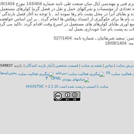
ه تعدادی از مؤسسات و شرکتهای حمل و نقل در فصل گرما کولرهای مستعمل 
 و بقایای آنرا در محل پشت بام رها نموده اند . با توجه به آغاز فصل بارندگی
بام ها برای جلوگیری از انسداد زهکش ها انجام گردد . بر این اساس خواهش
ع آوری بقایای کولرهای های مستعمل در اسرع وقت اقدام گردد .تاکید می گردد
ات به پشت بام جدا خودداری بعمل آید .
ن: سعید شریفاتیان ـ شماره نامه: 527/1404
18/08/14
ذيرش سايت
|
تماس
|
نقشه ى سايت
|
قسمت شخصي
|
آمار بازديد كنندگان
|
:بازديد
1549837
FA
دبیرخانه
بخش‌نامه‌ها
?
OPML
سايت با اسپيپ درست شده است 2.1.10
+
AHUNTSIC