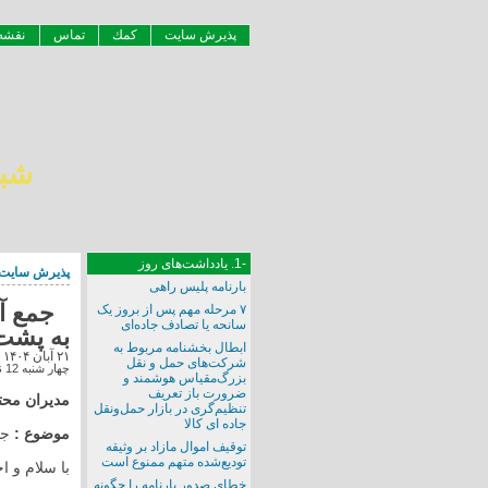
پذيرش سايت
كمك
تماس
نقشه
شبك
-1. یادداشت‌های روز
پذيرش سايت
بارنامه پلیس راهی
جمع آو
۷ مرحله مهم پس از بروز یک
سانحه یا تصادف جاده‌ای
به پشت 
ابطال بخشنامه مربوط به
۲۱ آبان ۱۴۰۴
شرکت‌های حمل و نقل
چهار شنبه 12 نوامبر 2025
بزرگ‌مقیاس هوشمند و
ضرورت باز تعریف
مدیران محت
تنظیم‌گری در بازار حمل‌ونقل
جاده ای کالا
موضوع :
جمع
توقیف اموال مازاد بر وثیقه
تودیع‌شده متهم ممنوع است
با سلام و ا
خطای صدور بارنامه را چگونه