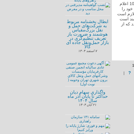
شرکت محترم فنی و مهندسی اپال سان صنعت طی نامه شماره 143/404 مورخ 10/8/1404 اعلام
خود را
 لازم است
مند است
ابطال بخشنامه مربوط
 که از
به شرکت‌های حمل و
نقل بزرگ‌مقیاس
هوشمند و ضرورت باز
تعریف تنظیم‌گری در
بازار حمل‌ونقل جاده ای
کالا
۷ اسفند ۱۴۰۴
?
|
واگذاری سهام دیان
حداکثر تا پایان آذر ‌ماه
سال ۱۴۰۴
۲۱ آبان ۱۴۰۴