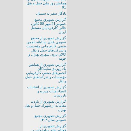
همايش روز ملي حمل و نقل
91
يادگار سفر به سمنان
گزارش تصويري مجمع
عمومي21 مهر 88 كانون
عالي كارفرمايان مستقل
ايران
گزارش تصويري از مجمع
عمومي عادي ساليانه انجمن
صنفي كارفرمايي مؤسسات
و شركت‌هاي حمل و نقل
كالاي برون شهري تهران و
حومه
گزارش تصويري از همايش
يك روزه‌ي نمايندگان
انجمن‌هاي صنفي كارفرمايي
مؤسسات و شركت‌هاي حمل
و نقل
گزارش تصويري از انتخابات
اعضاء هيأت مديره و
بازرسان
گزارش تصويري از بازديد
مقامات از شهرك حمل و نقل
تهران
گزارش تصویری مجمع
عمومی سال ۱۴۰۳
گزارش تصویری از
فعالیت‌های ساختمانی در